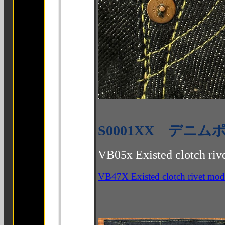
S0001XX デ
VB05x Existed clotch riv
VB47X Existed clotch rivet m