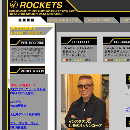
(WATSNEW!!)
大戦モデル グリーンスレキ
VB04 VB05入荷中！
22モデル
VB48j新発売
大戦モデルVB41新発売
ファーストジージャン
VB43j新発売