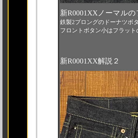
新R0001XXノーマル
鉄製2プロングのドーナツボ
フロントボタン小はフラット
新R0001XX解説２