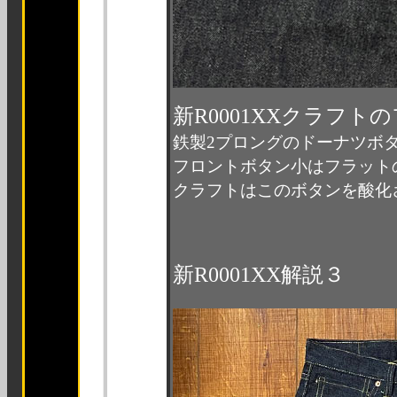
新R0001XXクラフト
鉄製2プロングのドーナツボ
フロントボタン小はフラット
クラフトはこのボタンを酸化
新R0001XX解説３