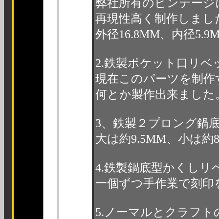
弊社所有のビンテージ
再現性高く制作しまし
外径16.8MM、内径5
2.鉄製ポケット口リ
現在このパーツを制作
何とか製作出来ました
3、鉄製２プロング鍋
大は約9.5MM、小は
4.鉄製鍋底型かくしリ
一個ずつ手作業で刻印
5.ノーマルとクラフト