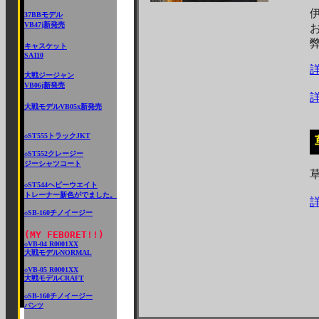
37BBモデル
VB47j新発売
キャスケット
SA110
大戦ジージャン
VB06j新発売
大戦モデルVB05x新発売
ST555トラックJKT
◇
ST552クレージー
◇
ジーシャツコート
ST544ヘビーウエイト
◇
トレーナー新色がでました。
SB-
160チノイージー
◇
(MY FEBORET!!)
VB-04 R0001XX
◇
大戦モデルNORMAL
VB-05 R0001XX
◇
大戦モデルCRAFT
SB-
160チノイージー
◇
パンツ