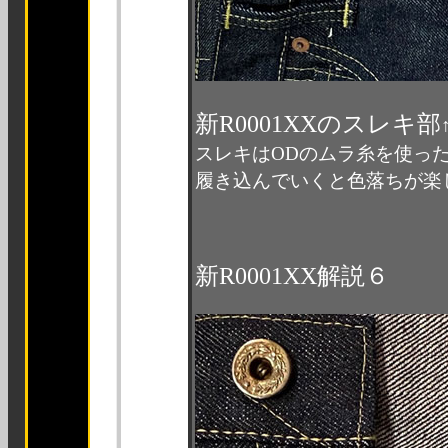
新R0001XXのスレキ部
スレキはODのムラ糸を使っ
履き込んでいくと色落ちが楽
新R0001XX解説６