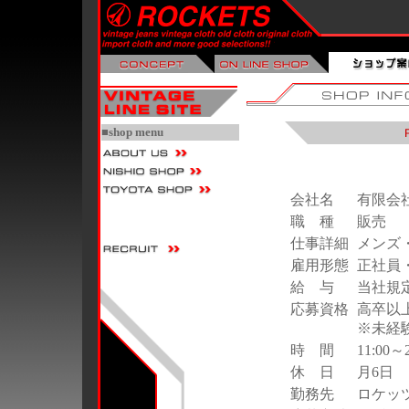
■shop menu
会社名
有限会
職 種
販売
仕事詳細
メンズ
雇用形態
正社員
給 与
当社規
応募資格
高卒以
※未経
時 間
11:00
休 日
月6日
勤務先
ロケッ